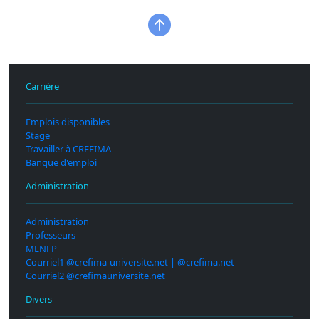
Carrière
Emplois disponibles
Stage
Travailler à CREFIMA
Banque d'emploi
Administration
Administration
Professeurs
MENFP
Courriel1 @crefima-universite.net | @crefima.net
Courriel2 @crefimauniversite.net
Divers