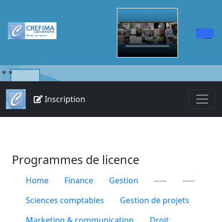
*
*
Inscription
Programmes de licence
Home
Finance
Gestion
-----
-----
Sciences comptables
Gestion de projets
Marketing & communication
Droit