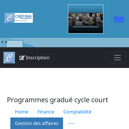
*
*
Inscription
Programmes gradué cycle court
Home
Finance
Comptabilité
Gestion des affaires
-----