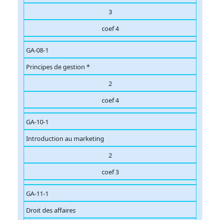
3
coef 4
GA-08-1
Principes de gestion *
2
coef 4
GA-10-1
Introduction au marketing
2
coef 3
GA-11-1
Droit des affaires