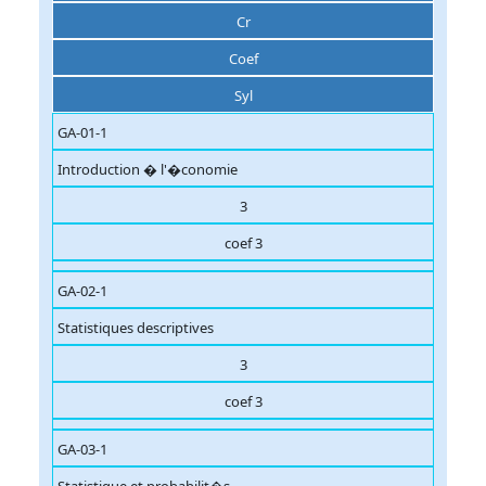
Cr
Coef
Syl
GA-01-1
Introduction � l'�conomie
3
coef 3
GA-02-1
Statistiques descriptives
3
coef 3
GA-03-1