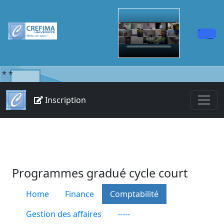
*
*
Inscription
Programmes gradué cycle court
Home
Finance
Comptabilité
Gestion des affaires
-----