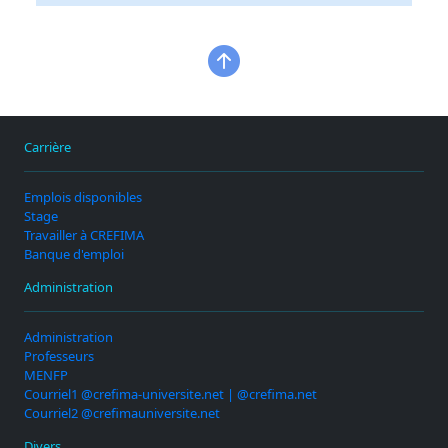
Carrière
Emplois disponibles
Stage
Travailler à CREFIMA
Banque d'emploi
Administration
Administration
Professeurs
MENFP
Courriel1 @crefima-universite.net | @crefima.net
Courriel2 @crefimauniversite.net
Divers