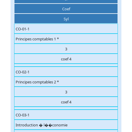
Coef
Syl
CO-01-1
Principes comptables 1 *
3
coef 4
CO-02-1
Principes comptables 2 *
3
coef 4
CO-03-1
Introduction � l��conomie