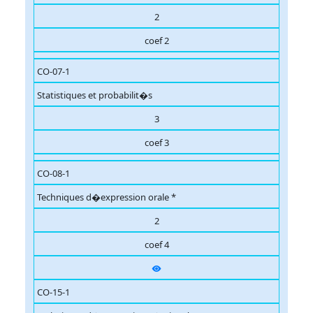
2
coef 2
CO-07-1
Statistiques et probabilit�s
3
coef 3
CO-08-1
Techniques d�expression orale *
2
coef 4
CO-15-1