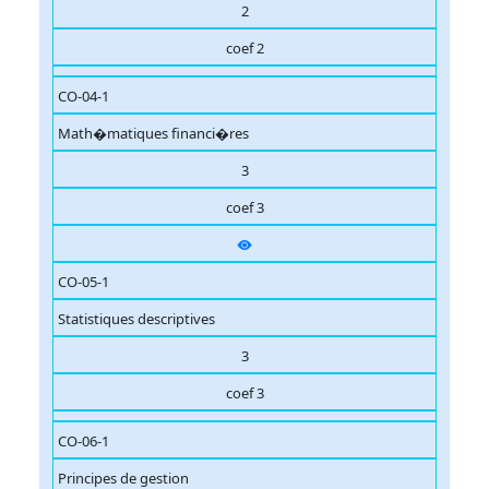
2
coef 2
CO-04-1
Math�matiques financi�res
3
coef 3
CO-05-1
Statistiques descriptives
3
coef 3
CO-06-1
Principes de gestion