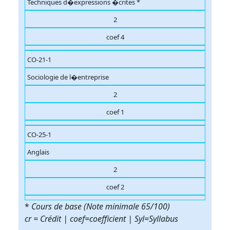
Techniques d�expressions �crites *
2
coef 4
CO-21-1
Sociologie de l�entreprise
2
coef 1
CO-25-1
Anglais
2
coef 2
*
Cours de base (Note minimale 65/100)
cr = Crédit | coef=coefficient | Syl=Syllabus