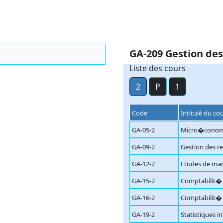
GA-209 Gestion des 
Liste des cours
2
P
1
Code
Intitulé du co
GA-05-2
Micro�conom
GA-09-2
Gestion des r
GA-12-2
Etudes de ma
GA-15-2
Comptabilit� 
GA-16-2
Comptabilit� 
GA-19-2
Statistiques i