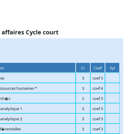
affaires Cycle court
urs
Cr
Coef
Syl
ie
3
coef 3
essources humaines *
3
coef 4
rch�s
2
coef 3
analytique 1
3
coef 3
analytique 2
3
coef 3
nf�rentielles
3
coef 3