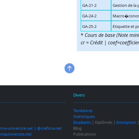
GA-21-2
Gestion de la
GA-24-2
Macro�cono
GA-25-2
Etiquette et p
*
Cours de base (Note min
cr = Crédit | coef=coefficie
Divers
Tendances
Statistiques
Etudiants
| Diplômés |
Inscription
ima-universite.net | @crefima.net
Blog
imauniversite.net
Publications