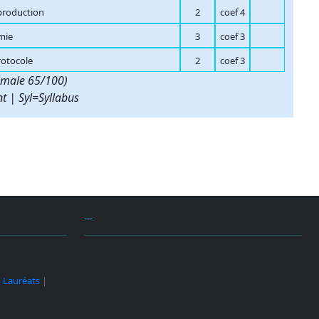
 production
2
coef 4
mie
3
coef 3
rotocole
2
coef 3
imale 65/100)
nt | Syl=Syllabus
---
|
Lauréats
|