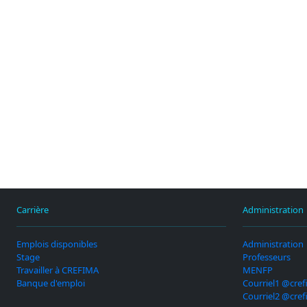
Carrière
Administration
Emplois disponibles
Administration
Stage
Professeurs
Travailler à CREFIMA
MENFP
Banque d'emploi
Courriel1 @cref
Courriel2 @cref