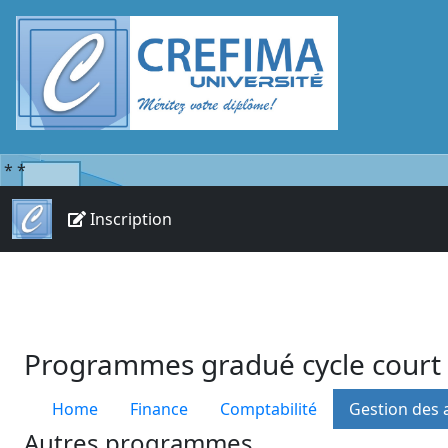
*
*
Inscription
Programmes gradué cycle court
Home
Finance
Comptabilité
Gestion des a
Autres programmes