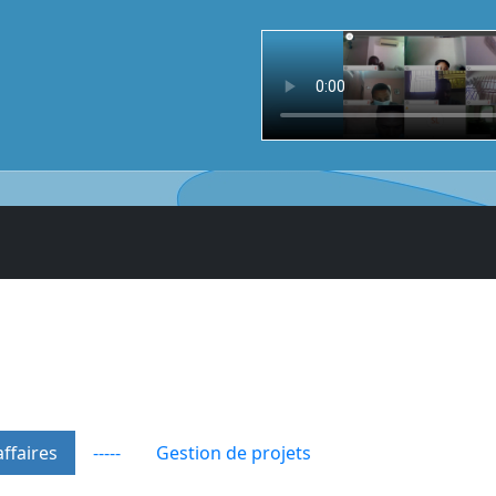
ffaires
-----
Gestion de projets