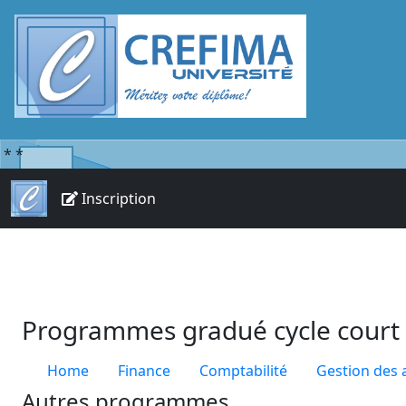
*
*
Inscription
Programmes gradué cycle court
Home
Finance
Comptabilité
Gestion des a
Autres programmes