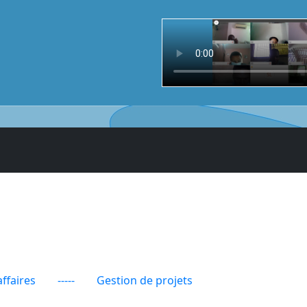
ffaires
-----
Gestion de projets